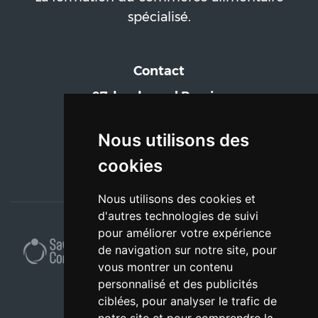
spécialisé.
Contact
97, boulevard Pereire
75017 Paris
Tél. : 01 55 43 31 91
Nous utilisons des
formation@ifcas.fr
cookies
Nous utilisons des cookies et
d'autres technologies de suivi
pour améliorer votre expérience
de navigation sur notre site, pour
vous montrer un contenu
personnalisé et des publicités
ciblées, pour analyser le trafic de