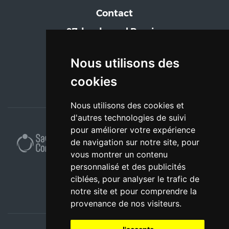
Contact
97, boulevard Pereire
75017 Paris
Tél. : 01 55 43 31 91
Nous utilisons des
formation@ifcas.fr
cookies
Nous utilisons des cookies et
d'autres technologies de suivi
pour améliorer votre expérience
de navigation sur notre site, pour
vous montrer un contenu
personnalisé et des publicités
ciblées, pour analyser le trafic de
notre site et pour comprendre la
provenance de nos visiteurs.